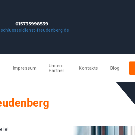
schluesseldienst-freudenberg.de
Unsere
e
Impressum
Kontakte
Blog
Partner
reudenberg
elle!